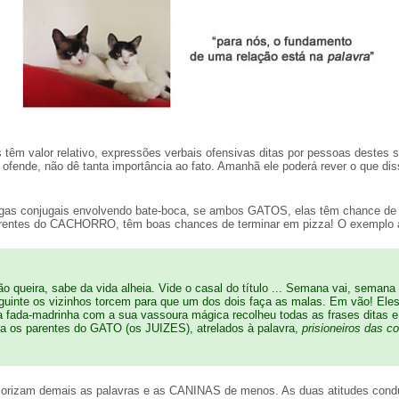
'
têm valor relativo, expressões verbais ofensivas ditas por pessoas destes 
ende, não dê tanta importância ao fato. Amanhã ele poderá rever o que diss
brigas conjugais envolvendo bate-boca, se ambos GATOS, elas têm chance de 
parentes do CACHORRO, têm boas chances de terminar em pizza! O exemplo a
ueira, sabe da vida alheia. Vide o casal do título ... Semana vai, semana
uinte os vizinhos torcem para que um dos dois faça as malas. Em vão! Ele
 fada-madrinha com a sua vassoura mágica recolheu todas as frases ditas e 
 os parentes do GATO (os JUIZES), atrelados à palavra,
prisioneiros das c
orizam demais as palavras e as CANINAS de menos. As duas atitudes conduz