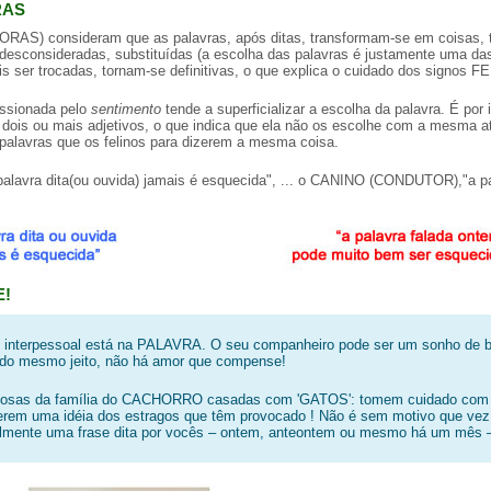
RAS
AS) consideram que as palavras, após ditas, transformam-se em coisas, tê
desconsideradas, substituídas (a escolha das palavras é justamente uma das e
 ser trocadas, tornam-se definitivas, o que explica o cuidado dos signos F
essionada pelo
sentimento
tende a superficializar a escolha da palavra. É por is
, dois ou mais adjetivos, o que indica que ela não os escolhe com a mesma 
palavras que os felinos para dizerem a mesma coisa.
avra dita(ou ouvida) jamais é esquecida", ... o CANINO (CONDUTOR),"a pal
E!
interpessoal está na PALAVRA. O seu companheiro pode ser um sonho de bel
 do mesmo jeito, não há amor que compense!
sposas da família do CACHORRO casadas com 'GATOS': tomem cuidado com o
ra terem uma idéia dos estragos que têm provocado ! Não é sem motivo que 
mente uma frase dita por vocês – ontem, anteontem ou mesmo há um mês – a