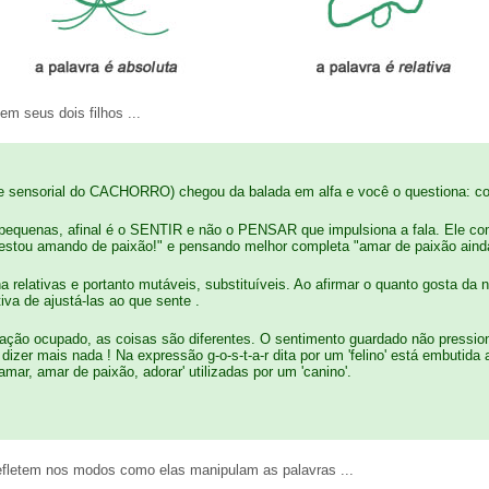
em seus dois filhos ...
sensorial do CACHORRO) chegou da balada em alfa e você o questiona: com
equenas, afinal é o SENTIR e não o PENSAR que impulsiona a fala. Ele co
estou amando de paixão!" e pensando melhor completa "amar de paixão ainda
a relativas e portanto mutáveis, substituíveis. Ao afirmar o quanto gosta da
iva de ajustá-las ao que sente .
ação ocupado, as coisas são diferentes. O sentimento guardado não pression
 dizer mais nada ! Na expressão g-o-s-t-a-r dita por um 'felino' está embutid
mar, amar de paixão, adorar' utilizadas por um 'canino'.
efletem nos modos como elas manipulam as palavras ...