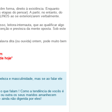
m forma, direito à existência. Enquanto
tapas do pensar). A partir, no entanto, do
ELINOS ao se exteriorizarem verbalmente.
so, leitora-internauta, que ao qualificar algo
atenção e presteza da mente oposta. Sob este
avra dita (ou ouvida) ontem, pode muito bem
eza e masculinidade, mas se ao falar ele
 que falam ! Como a tendência de vocês é
vez ou outra os seus maridos amanhecem
inda não digerida por eles!