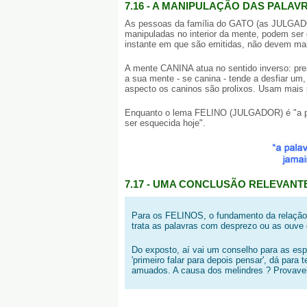
7.16 - A MANIPULAÇÃO DAS PALAV
As pessoas da família do GATO (as JULGADOR
manipuladas no interior da mente, podem ser 
instante em que são emitidas, não devem mais
A mente CANINA atua no sentido inverso: pr
a sua mente - se canina - tende a desfiar um
aspecto os caninos são prolixos. Usam mais 
Enquanto o lema FELINO (JULGADOR) é "a pal
ser esquecida hoje".
7.17 - UMA CONCLUSÃO RELEVANT
Para os FELINOS, o fundamento da relação 
trata as palavras com desprezo ou as ouve
Do exposto, aí vai um conselho para as e
'primeiro falar para depois pensar', dá pa
amuados. A causa dos melindres ? Provavel