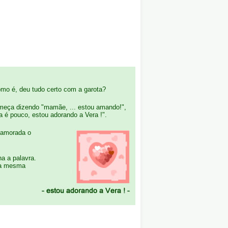
o é, deu tudo certo com a garota?
meça dizendo "mamãe, ... estou amando!",
 é pouco, estou adorando a Vera !".
 namorada o
a a palavra.
a a mesma