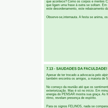
que acontece? Como os corpos e mentes CAN
que ligam uma frase à outra se soltam. Em 
este desordenamento, este rebaixamento da 
Observe-se,internauta. A festa se anima, os 
7.13 - SAUDADES DA FACULDADE!
Apesar de ter trocado a advocacia pelo alpi
também encontra os amigos, a maioria de 
No começo da reunião até que os sentiment
exteriorização. Mas é só no início. Em mi
energia do PENSAR mostra sua graça. As fra
ritmo, revelam presença de espírito.
Para os signos FELINOS, nada se compara e