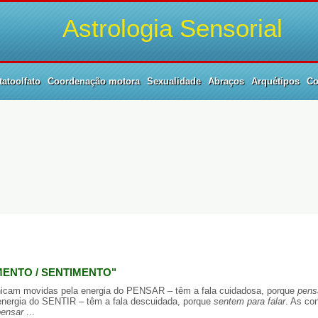
Astrologia Sensorial
atoolfato
Coordenação motora
Sexualidade
Abraços
Arquétipos
Co
MENTO / SENTIMENTO"
am movidas pela energia do PENSAR – têm a fala cuidadosa, porque
pens
energia do SENTIR – têm a fala descuidada, porque
sentem para falar
. As co
ensar
...