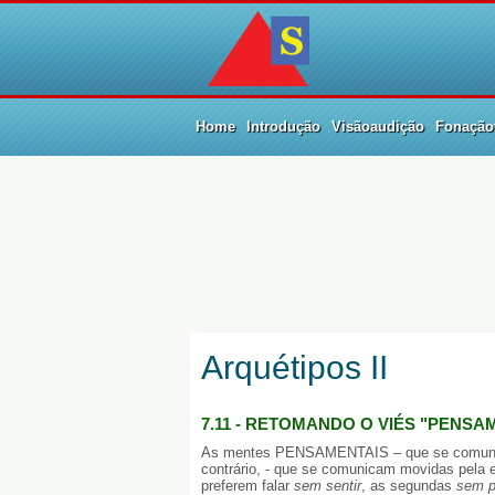
Home
Introdução
Visãoaudição
Fonaçãot
Arquétipos II
7.11 - RETOMANDO O VIÉS "PENSA
As mentes PENSAMENTAIS – que se comunic
contrário, - que se comunicam movidas pela 
preferem falar
sem sentir
, as segundas
sem p