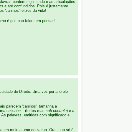
avras perdem significado e as articulações
os e até confundidos. Pois é justamente
 'caninos"felizes da vida!
como é gostoso falar sem pensar!
culdade de Direito. Uma vez por ano ele
ais parecem 'caninos', tamanha a
numa
caixinha
– (fortes mas
sob controle
) e a
As palavras, emitidas com significado e
na em meio a uma conversa. Ora, isso só é