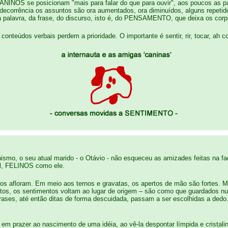
INOS se posicionam "mais para falar do que para ouvir", aos poucos as pal
decorrência os assuntos são ora aumentados, ora diminuídos, alguns repetid
palavra, da frase, do discurso, isto é, do PENSAMENTO, que deixa os corpos
conteúdos verbais perdem a prioridade. O importante é sentir, rir, tocar, ah 
nismo, o seu atual marido - o Otávio - não esqueceu as amizades feitas na fa
5l, FELINOS como ele.
os afloram. Em meio aos ternos e gravatas, os apertos de mão são fortes. M
nutos, os sentimentos voltam ao lugar de origem – são como que guardados 
ses, até então ditas de forma descuidada, passam a ser escolhidas a dedo. 
m prazer ao nascimento de uma idéia, ao vê-la despontar límpida e cristali