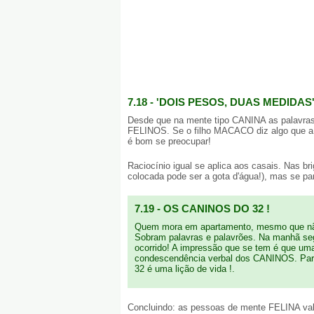
7.18 - 'DOIS PESOS, DUAS MEDIDAS
Desde que na mente tipo CANINA as palavras 
FELINOS. Se o filho MACACO diz algo que a of
é bom se preocupar!
Raciocínio igual se aplica aos casais. Nas 
colocada pode ser a gota d'água!), mas se 
7.19 - OS CANINOS DO 32 !
Quem mora em apartamento, mesmo que não q
Sobram palavras e palavrões. Na manhã seg
ocorrido! A impressão que se tem é que uma
condescendência verbal dos CANINOS. Para
32 é uma lição de vida !.
Concluindo: as pessoas de mente FELINA val