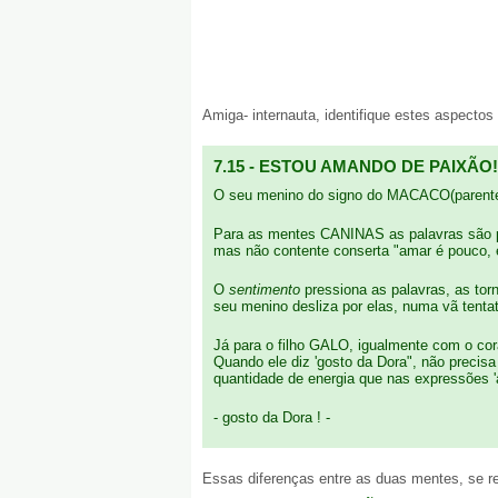
Amiga- internauta, identifique estes aspectos 
7.15 - ESTOU AMANDO DE PAIXÃO!
O seu menino do signo do MACACO(parente 
Para as mentes CANINAS as palavras são p
mas não contente conserta "amar é pouco, 
O
sentimento
pressiona as palavras, as torn
seu menino desliza por elas, numa vã tentat
Já para o filho GALO, igualmente com o cor
Quando ele diz 'gosto da Dora", não precisa
quantidade de energia que nas expressões 'a
- gosto da Dora ! -
Essas diferenças entre as duas mentes, se r