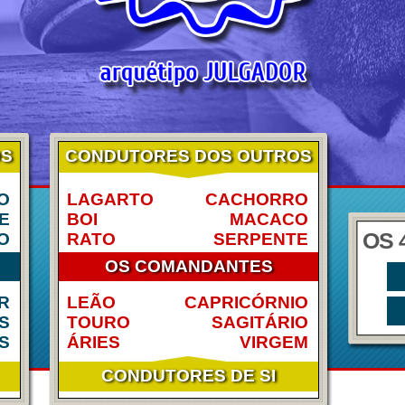
OS
CONDUTORES DOS OUTROS
O
LAGARTO
CACHORRO
E
BOI
MACACO
OS 
O
RATO
SERPENTE
OS COMANDANTES
R
LEÃO
CAPRICÓRNIO
S
TOURO
SAGITÁRIO
S
ÁRIES
VIRGEM
CONDUTORES DE SI