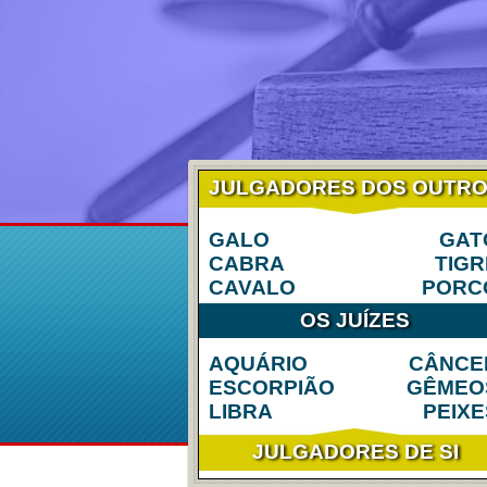
JULGADORES DOS OUTR
GALO
GAT
CABRA
TIGR
CAVALO
PORC
OS JUÍZES
AQUÁRIO
CÂNCE
ESCORPIÃO
GÊMEO
LIBRA
PEIXE
JULGADORES DE SI