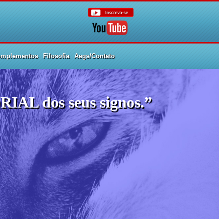
mplementos
Filosofia
Aegs/Contato
RIAL dos seus signos.”