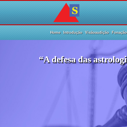
Home
Introdução
Visãoaudição
Fonaçãot
“A defesa das astrolo