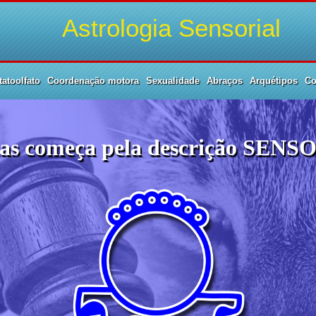
Astrologia Sensorial
atoolfato
Coordenação motora
Sexualidade
Abraços
Arquétipos
Co
gias começa pela descrição SENSO