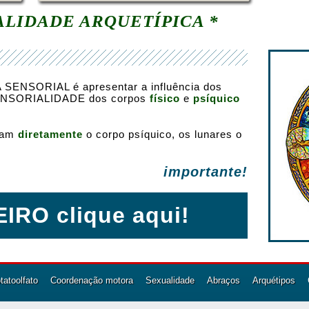
ALIDADE ARQUETÍPICA *
 SENSORIAL é apresentar a influência dos
NSORIALIDADE dos corpos
físico
e
psíquico
ciam
diretamente
o corpo psíquico, os lunares o
importante!
IRO clique aqui!
atoolfato
Coordenação motora
Sexualidade
Abraços
Arquétipos