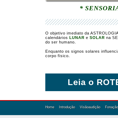
* SENSORI
O objetivo imediato da ASTROLOGIA
calendários
LUNAR
e
SOLAR
na SE
do ser humano.
Enquanto os signos solares influen
corpo físico.
Leia o ROTE
Home
Introdução
Visãoaudição
Fonaçãot